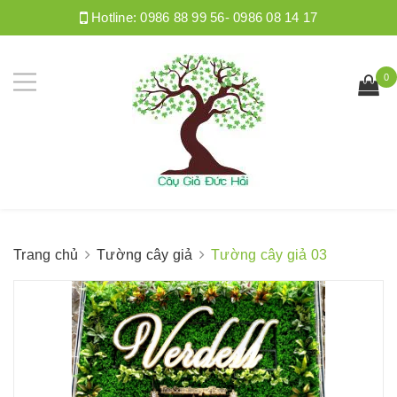
Hotline:
0986 88 99 56- 0986 08 14 17
0
Trang chủ
Tường cây giả
Tường cây giả 03