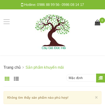
Hotline:
0986 88 99 56- 0986 08 14 17
0
Trang chủ
Sản phẩm khuyến mãi
Mặc định
Cl
×
Không tìm thấy sản phẩm nào phù hợp!