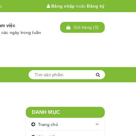
i,
Đăng nhập
hoặc
Đăng ký
àm việc
Giỏ hàng
(
0
)
 các ngày trong tuần
DANH MỤC
Trang chủ