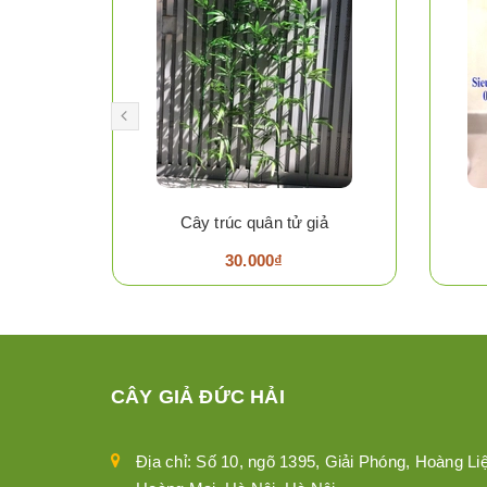
5
Cây trúc quân tử giả
30.000₫
CÂY GIẢ ĐỨC HẢI
Địa chỉ: Số 10, ngõ 1395, Giải Phóng, Hoàng Liệ