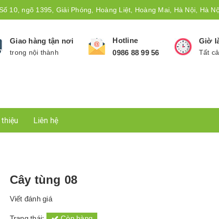
Số 10, ngõ 1395, Giải Phóng, Hoàng Liệt, Hoàng Mai, Hà Nội, Hà Nộ
Hotline
Giao hàng tận nơi
Giờ l
trong nội thành
0986 88 99 56
Tất cả
 thiệu
Liên hệ
Cây tùng 08
Viết đánh giá
Trạng thái:
Còn hàng