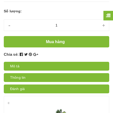
Số lượng:
-
+
Mua hàng
Chia sẻ:
Mô tả
Thông tin
Đánh giá
c